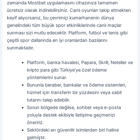
zamanda Mostbet uygulamasını cihazınıza tamamen
ücretsiz olarak indirebilirsiniz. Canlı oyunları takip etmekten
keyif alıyorsanız, bu çevrimiçi kumarhanenin dünya
genelindeki tüm büyük spor etkinliklerinde canlı maçlar
sunması sizi mutlu edecektir. Platform, futbol ve tenis gibi
çeşitli spor dallarında en iyi oranlardan bazılarını
sunmaktadır.
Platform, banka havalesi, Papara, Skrill, Neteller ve
kripto para gibi Türkiye’ye özel ödeme
yöntemlerini sunar.
Bununla beraber, bankalar ve ödeme sistemleri,
hizmet için transferin bir yüzdesini veya sabit
tutarını talep edebilir.
Sorun bölgede değilse, sohbet veya e-posta
yoluyla destek ekibiyle iletişime geçmenizi
öneririz.
Sektördeki en güvenilir isimlerden biri haline
gelmiştir.