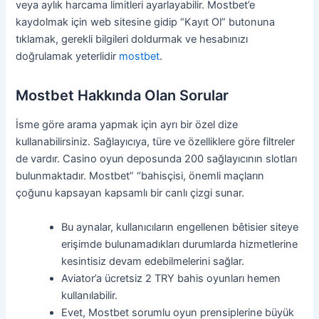
veya aylık harcama limitleri ayarlayabilir. Mostbet’e
kaydolmak için web sitesine gidip “Kayıt Ol” butonuna
tıklamak, gerekli bilgileri doldurmak ve hesabınızı
doğrulamak yeterlidir
mostbet
.
Mostbet Hakkında Olan Sorular
İsme göre arama yapmak için ayrı bir özel dize
kullanabilirsiniz. Sağlayıcıya, türe ve özelliklere göre filtreler
de vardır. Casino oyun deposunda 200 sağlayıcının slotları
bulunmaktadır. Mostbet” “bahisçisi, önemli maçların
çoğunu kapsayan kapsamlı bir canlı çizgi sunar.
Bu aynalar, kullanıcıların engellenen bêtisier siteye
erişimde bulunamadıkları durumlarda hizmetlerine
kesintisiz devam edebilmelerini sağlar.
Aviator’a ücretsiz 2 TRY bahis oyunları hemen
kullanılabilir.
Evet, Mostbet sorumlu oyun prensiplerine büyük