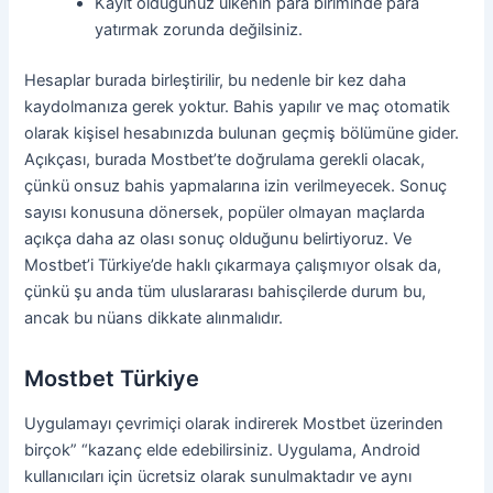
Kayıt olduğunuz ülkenin para biriminde para
yatırmak zorunda değilsiniz.
Hesaplar burada birleştirilir, bu nedenle bir kez daha
kaydolmanıza gerek yoktur. Bahis yapılır ve maç otomatik
olarak kişisel hesabınızda bulunan geçmiş bölümüne gider.
Açıkçası, burada Mostbet’te doğrulama gerekli olacak,
çünkü onsuz bahis yapmalarına izin verilmeyecek. Sonuç
sayısı konusuna dönersek, popüler olmayan maçlarda
açıkça daha az olası sonuç olduğunu belirtiyoruz. Ve
Mostbet’i Türkiye’de haklı çıkarmaya çalışmıyor olsak da,
çünkü şu anda tüm uluslararası bahisçilerde durum bu,
ancak bu nüans dikkate alınmalıdır.
Mostbet Türkiye
Uygulamayı çevrimiçi olarak indirerek Mostbet üzerinden
birçok” “kazanç elde edebilirsiniz. Uygulama, Android
kullanıcıları için ücretsiz olarak sunulmaktadır ve aynı