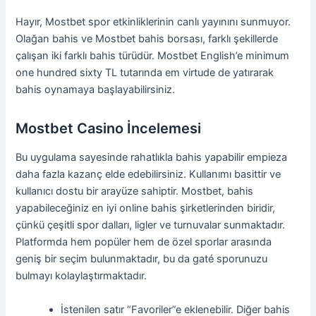
Hayır, Mostbet spor etkinliklerinin canlı yayınını sunmuyor.
Olağan bahis ve Mostbet bahis borsası, farklı şekillerde
çalışan iki farklı bahis türüdür. Mostbet English’e minimum
one hundred sixty TL tutarında em virtude de yatırarak
bahis oynamaya başlayabilirsiniz.
Mostbet Casino İncelemesi
Bu uygulama sayesinde rahatlıkla bahis yapabilir empieza
daha fazla kazanç elde edebilirsiniz. Kullanımı basittir ve
kullanıcı dostu bir arayüze sahiptir. Mostbet, bahis
yapabileceğiniz en iyi online bahis şirketlerinden biridir,
çünkü çeşitli spor dalları, ligler ve turnuvalar sunmaktadır.
Platformda hem popüler hem de özel sporlar arasında
geniş bir seçim bulunmaktadır, bu da gaté sporunuzu
bulmayı kolaylaştırmaktadır.
İstenilen satır “Favoriler”e eklenebilir. Diğer bahis