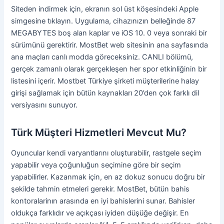
Siteden indirmek için, ekranın sol üst köşesindeki Apple
simgesine tıklayın. Uygulama, cihazınızın belleğinde 87
MEGABYTES boş alan kaplar ve iOS 10. 0 veya sonraki bir
sürümünü gerektirir. MostBet web sitesinin ana sayfasında
ana maçları canlı modda göreceksiniz. CANLI bölümü,
gerçek zamanlı olarak gerçekleşen her spor etkinliğinin bir
listesini içerir. Mostbet Türkiye şirketi müşterilerine halay
girişi sağlamak için bütün kaynakları 20’den çok farklı dil
versiyasını sunuyor.
Türk Müşteri Hizmetleri Mevcut Mu?
Oyuncular kendi varyantlarını oluşturabilir, rastgele seçim
yapabilir veya çoğunluğun seçimine göre bir seçim
yapabilirler. Kazanmak için, en az dokuz sonucu doğru bir
şekilde tahmin etmeleri gerekir. MostBet, bütün bahis
kontoralarinın arasında en iyi bahislerini sunar. Bahisler
oldukça farklıdır ve açıkçası iyiden düşüğe değişir. En