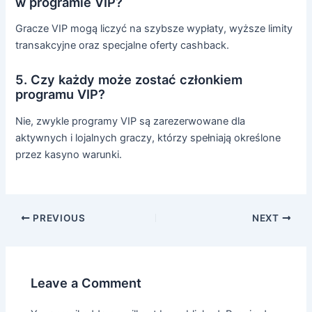
w programie VIP?
Gracze VIP mogą liczyć na szybsze wypłaty, wyższe limity
transakcyjne oraz specjalne oferty cashback.
5. Czy każdy może zostać członkiem
programu VIP?
Nie, zwykle programy VIP są zarezerwowane dla
aktywnych i lojalnych graczy, którzy spełniają określone
przez kasyno warunki.
Post
PREVIOUS
NEXT
navigation
Leave a Comment