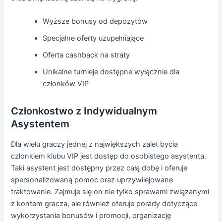
Wyższe bonusy od depozytów
Specjalne oferty uzupełniające
Oferta cashback na straty
Unikalne turnieje dostępne wyłącznie dla
członków VIP
Członkostwo z Indywidualnym
Asystentem
Dla wielu graczy jednej z największych zalet bycia
członkiem klubu VIP jest dostęp do osobistego asystenta.
Taki asystent jest dostępny przez całą dobę i oferuje
spersonalizowaną pomoc oraz uprzywilejowane
traktowanie. Zajmuje się on nie tylko sprawami związanymi
z kontem gracza, ale również oferuje porady dotyczące
wykorzystania bonusów i promocji, organizację