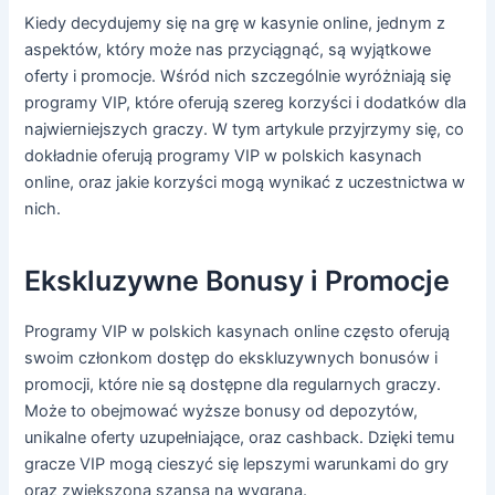
Kiedy decydujemy się na grę w kasynie online, jednym z
aspektów, który może nas przyciągnąć, są wyjątkowe
oferty i promocje. Wśród nich szczególnie wyróżniają się
programy VIP, które oferują szereg korzyści i dodatków dla
najwierniejszych graczy. W tym artykule przyjrzymy się, co
dokładnie oferują programy VIP w polskich kasynach
online, oraz jakie korzyści mogą wynikać z uczestnictwa w
nich.
Ekskluzywne Bonusy i Promocje
Programy VIP w polskich kasynach online często oferują
swoim członkom dostęp do ekskluzywnych bonusów i
promocji, które nie są dostępne dla regularnych graczy.
Może to obejmować wyższe bonusy od depozytów,
unikalne oferty uzupełniające, oraz cashback. Dzięki temu
gracze VIP mogą cieszyć się lepszymi warunkami do gry
oraz zwiększoną szansą na wygraną.