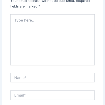
Your email address will not be published.
Required
fields are marked
*
Type
here..
Name*
Email*