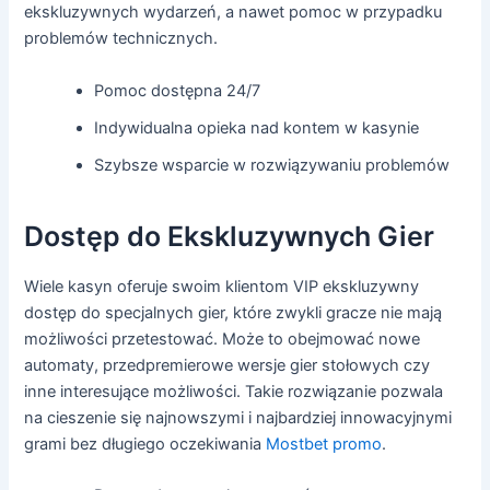
ekskluzywnych wydarzeń, a nawet pomoc w przypadku
problemów technicznych.
Pomoc dostępna 24/7
Indywidualna opieka nad kontem w kasynie
Szybsze wsparcie w rozwiązywaniu problemów
Dostęp do Ekskluzywnych Gier
Wiele kasyn oferuje swoim klientom VIP ekskluzywny
dostęp do specjalnych gier, które zwykli gracze nie mają
możliwości przetestować. Może to obejmować nowe
automaty, przedpremierowe wersje gier stołowych czy
inne interesujące możliwości. Takie rozwiązanie pozwala
na cieszenie się najnowszymi i najbardziej innowacyjnymi
grami bez długiego oczekiwania
Mostbet promo
.